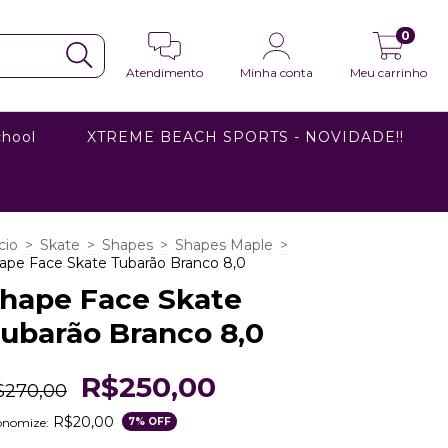
0
Atendimento
Minha conta
Meu carrinho
chool
XTREME BEACH SPORTS - NOVIDADE!!
cio
>
Skate
>
Shapes
>
Shapes Maple
>
ape Face Skate Tubarão Branco 8,0
hape Face Skate
ubarão Branco 8,0
R$250,00
$270,00
R$20,00
onomize:
7
% OFF