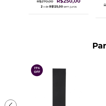
R$250,00
R$270,00
R
2
x de
R$125,00
sem juros
Pa
17
%
OFF