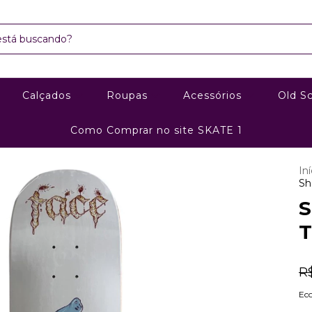
Calçados
Roupas
Acessórios
Old S
Como Comprar no site SKATE 1
Iní
Sh
S
T
R
Ec