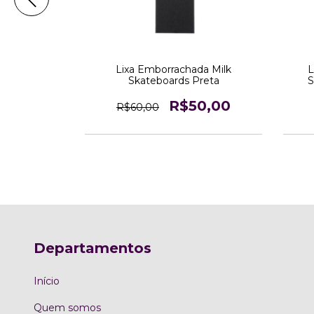
ck or Treat
Lixa Emborrachada Milk
L
ss
Skateboards Preta
S
0
R$50,00
R$60,00
Departamentos
Início
Quem somos