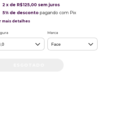
2
x de
R$125,00
sem juros
5% de desconto
pagando com Pix
r mais detalhes
rgura
Marca