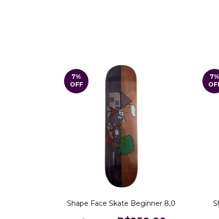
7
%
7
OFF
OF
Shape Face Skate Beginner 8,0
S