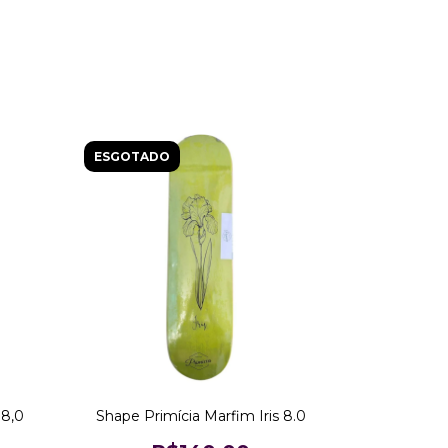
ESGOTADO
 8,0
Shape Primícia Marfim Iris 8.0