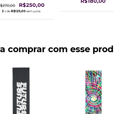
R$180,00
R$250,00
$270,00
2
x de
R$125,00
sem juros
ra comprar com esse prod