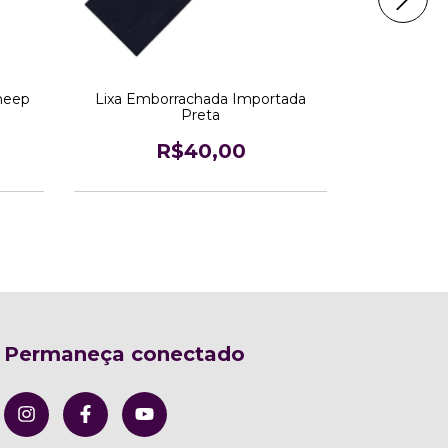
heep
Lixa Emborrachada Importada
Lixa Embor
Preta
B
R$40,00
Permaneça conectado