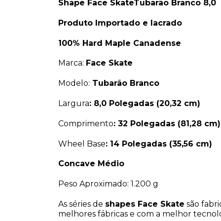
Shape Face SkateTubarão Branco 8,0
Produto Importado e lacrado
100% Hard Maple Canadense
Marca:
Face Skate
Modelo:
Tubarão Branco
Largura
:
8,0 Polegadas (20,32 cm)
Comprimento
: 32
Polegadas (81,28 cm)
Wheel Base
:
14 Polegadas (35,56 cm)
Concave Médio
Peso Aproximado: 1.200 g
As séries de
s
hapes Face Skate
são fabr
melhores fábricas e com a melhor tecnol