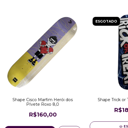
ESGOTADO
Shape Cisco Marfim Herói dos
Shape Trick or 
PIvete Roxo 8,0
R$18
R$160,00
E